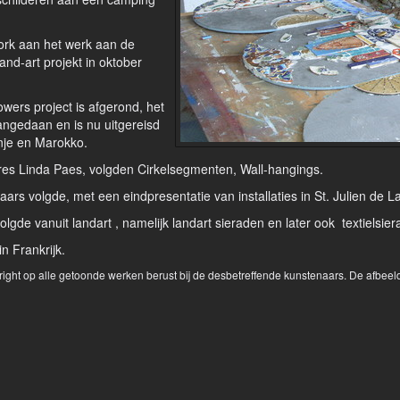
ork aan het werk aan de
and-art projekt in oktober
owers project is afgerond, het
ngedaan en is nu uitgereisd
anje en Marokko.
es Linda Paes, volgden Cirkelsegmenten, Wall-hangings.
s volgde, met een eindpresentatie van installaties in St. Julien de L
de vanuit landart , namelijk landart sieraden en later ook textielsier
n Frankrijk.
yright op alle getoonde werken berust bij de desbetreffende kunstenaars. De afbe