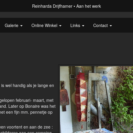
Reinharda Drijfhamer
Aan het werk
Galerie
Online Winkel
Links
Contact
t is wel handig als je lange en
gelopen februari- maart, met
and. Later op Bonaire was het
et een fijn mm. pennetje op
een voortent en aan de zee :
schilderen aan een camping