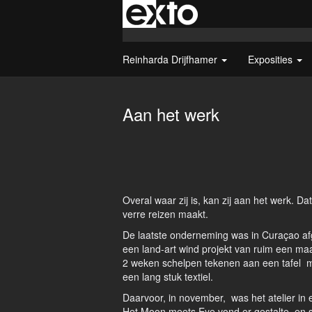
Reinharda Drijfhamer
Exposities
Aan het werk
Overal waar zij is, kan zij aan het werk. Da
verre reizen maakt.
De laatste onderneming was in Curaçao af
een land-art wind projekt van ruim een ma
2 weken schelpen tekenen aan een tafel m
een lang stuk textiel.
Daarvoor, in november, was het atelier in 
Het Moon meets Eye vond er gestalte, en 