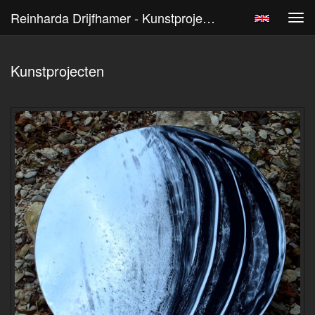
Reinharda Drijfhamer - Kunstprojecten
Tog
navi
Kunstprojecten