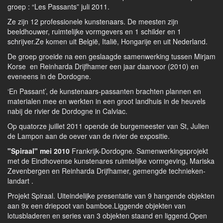
groep : “Les Passants” juli 2011.
Ze zijn 12 professionele kunstenaars. De meesten zijn
beeldhouwer, ruimtelijke vormgevers en 1 schilder en 1
schrijver.Ze komen uit België, Italië, Hongarije en uit Nederland.
De groep groeide na een geslaagde samenwerking tussen Mirjam
Korse en Reinharda Drijfhamer een jaar daarvoor (2010) en
eveneens in de Dordogne.
‘En Passant’, de kunstenaars-passanten brachten plannen en
materialen mee en werkten in een groot landhuis in de heuvels
nabij de rivier de Dordogne in Calviac.
Op quatorze juillet 2011 opende de burgemeester van St, Julien
de Lampon aan de oever van de rivier de expositie.
"Spiraal" mei 2010
Frankrijk-Dordogne. Samenwerkingsprojekt
met de Eindhovense kunstenares ruimtelijke vormgeving, Mariska
Zevenbergen en Reinharda Drijfhamer, gemengde technieken-
landart .
Projekt Spiraal. Uiteindelijke presentatie van 9 hangende objekten
aan 9x een driepoot van bamboe.Liggende objekten van
lotusbladeren en series van 3 objekten staand en liggend.Open