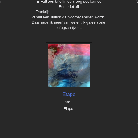
n
Er valt een brief in een leeg postkantoor.
Een brief uit
Frankrijk.........................................................
Vanuit een station dat voorbijgereden wordt...
Daar moet ik meer van weten, ik ga een brief
terugschrijven..
Etape
2010
d
Etape.