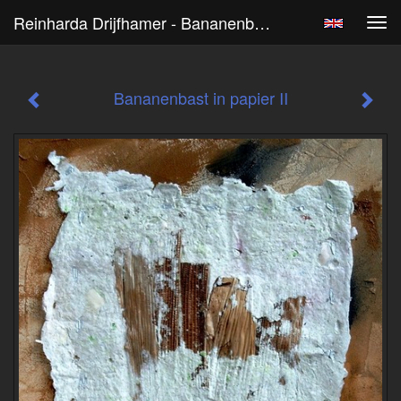
Reinharda Drijfhamer - Bananenbast In Papier II
Tog
navi
Bananenbast in papier II