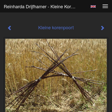
Reinharda Drijfhamer - Kleine Korenpoort
Tog
navi
Kleine korenpoort