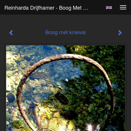
Reinharda Drijfhamer - Boog Met Knieval
Tog
navi
Boog met knieval