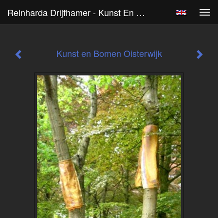
Reinharda Drijfhamer - Kunst En Bomen Oisterwijk
Tog
navi
Kunst en Bomen Oisterwijk