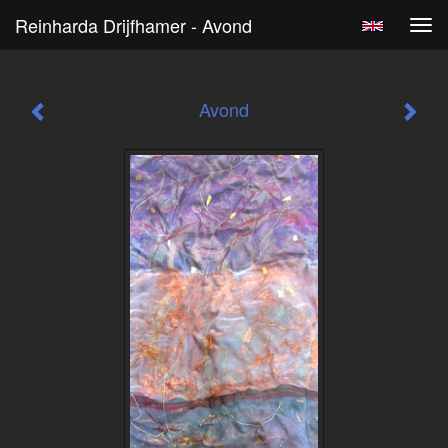
Reinharda Drijfhamer - Avond
Tog
navi
Avond