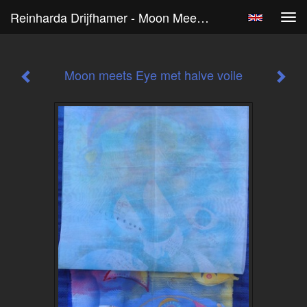
Reinharda Drijfhamer - Moon Meets Eye Met Halve Voile
Tog
navi
Moon meets Eye met halve voile