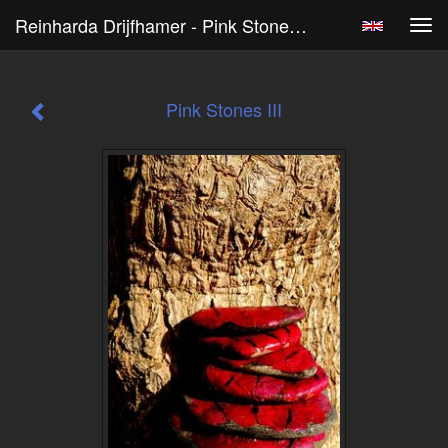
Reinharda Drijfhamer - Pink Stones III
Tog
navi
Pink Stones III