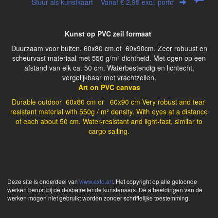
Stuur als kunstkaart
Vanaf € 2,95 excl. porto
Kunst op PVC zeil formaat
Duurzaam voor buiten. 60x80 cm.of 60x90cm. Zeer robuust en
scheurvast materiaal met 550 g/m² dichtheid. Met ogen op een
afstand van elk ca. 50 cm. Waterbestendig en lichtecht,
vergelijkbaar met vrachtzeilen.
Art on PVC canvas
Durable outdoor 60x80 cm or 60x90 cm
Very robust and tear-
resistant material with 550g / m² density.
With eyes at a distance
of each about 50 cm.
Water-resistant and light-fast, similar to
cargo sailing.
Deze site is onderdeel van
www.exto.art
. Het copyright op alle getoonde
werken berust bij de desbetreffende kunstenaars. De afbeeldingen van de
werken mogen niet gebruikt worden zonder schriftelijke toestemming.