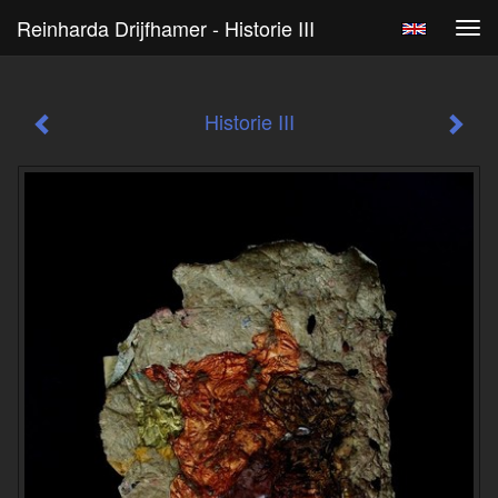
Reinharda Drijfhamer - Historie III
Tog
navi
Historie III