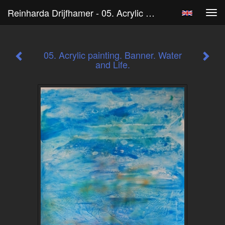
Reinharda Drijfhamer - 05. Acrylic Painting. Banner. Water And Life.
Tog
navi
05. Acrylic painting. Banner. Water
and Life.