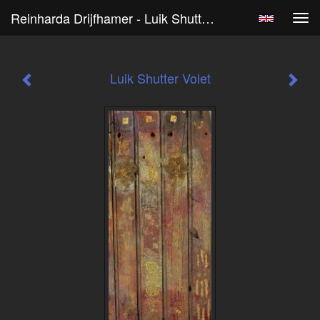
Reinharda Drijfhamer - Luik Shutter Volet
Tog
navi
Luik Shutter Volet