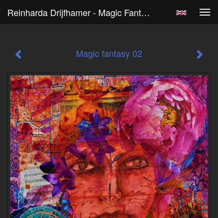
Reinharda Drijfhamer - Magic Fantasy 02
Tog
navi
Magic fantasy 02