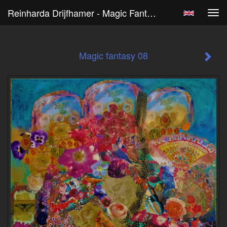
Reinharda Drijfhamer - Magic Fantasy 08
Tog
navi
Magic fantasy 08