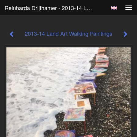
Reinharda Drijfhamer - 2013-14 Land Art Walking Paintings
Tog
navi
2013-14 Land Art Walking Paintings