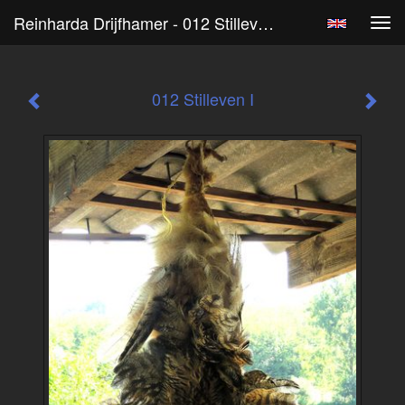
Reinharda Drijfhamer - 012 Stilleven I
Tog
navi
012 Stilleven I