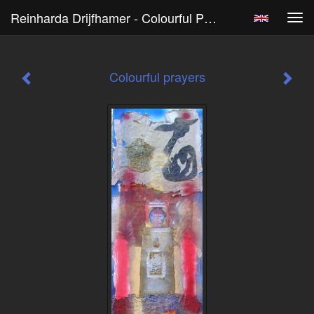
Reinharda Drijfhamer - Colourful Prayers
Tog
navi
Colourful prayers