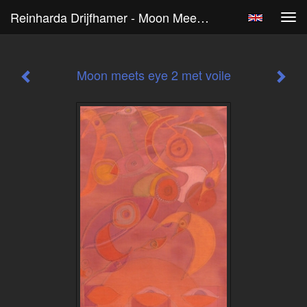
Reinharda Drijfhamer - Moon Meets Eye 2 Met Voile
Tog
navi
Moon meets eye 2 met voile