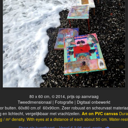
80 x 60 cm, © 2014, prijs op aanvraag
Tweedimensionaal | Fotografie | Digitaal onbewerkt
r buiten. 60x80 cm.of 60x90cm. Zeer robuust en scheurvast materiaa
 en lichtecht, vergelijkbaar met vrachtzeilen.
Art on PVC canvas
Dura
g / m² density.
With eyes at a distance of each about 50 cm.
Water-resis
Stuur als kunstkaart
Vanaf € 2,95 excl. porto