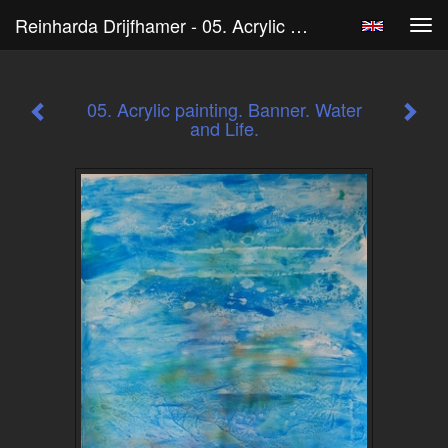
Reinharda Drijfhamer - 05. Acrylic Painting. Banner. Water And Life.
Tog
navi
05. Acrylic painting. Banner. Water
and Life.