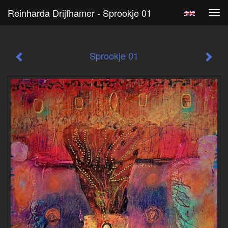
Reinharda Drijfhamer - Sprookje 01
Tog
navi
Sprookje 01