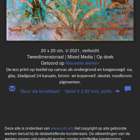
20 x 20 cm, © 2021, verkocht
Tweedimensionaal | Mixed Media | Op doek
Getoond op
Nieuwste werken
De eco print op textiel op canvas als ondergrond en toegevoegd oa.
glas, bladgoud 24 karaats, brons- en koperverf, sleutel, roodbrons
pigmenten.
Stuur als kunstkaart
Vanaf € 2,95 excl. porto
Deze site is onderdeel van
www.exto.art
. Het copyright op alle getoonde
werken berust bij de desbetreffende kunstenaars. De afbeeldingen van de
werken mogen niet gebruikt worden zonder schriftelijke toestemming.