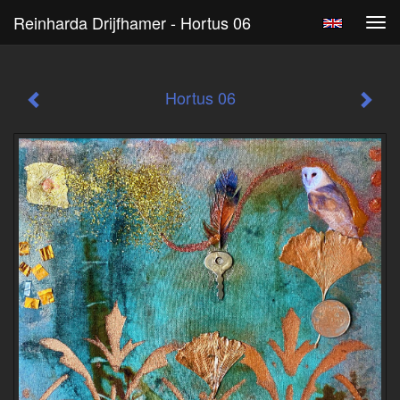
Reinharda Drijfhamer - Hortus 06
Tog
navi
Hortus 06