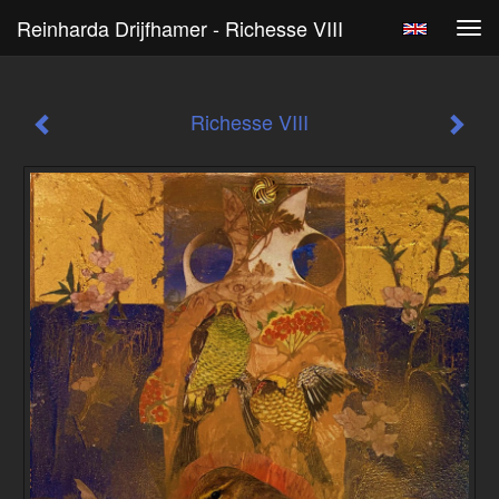
Reinharda Drijfhamer - Richesse VIII
Tog
navi
Richesse VIII